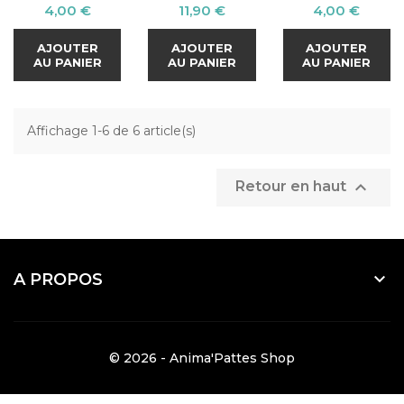
Prix
Prix
Prix
4,00 €
11,90 €
4,00 €
AJOUTER
AJOUTER
AJOUTER
AU PANIER
AU PANIER
AU PANIER
Affichage 1-6 de 6 article(s)

Retour en haut

A PROPOS
© 2026 - Anima'Pattes Shop