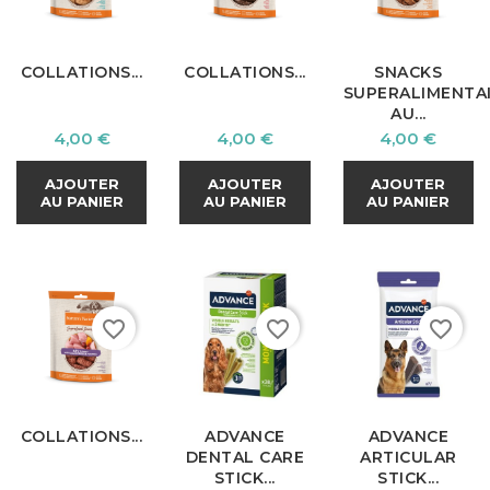
COLLATIONS...
COLLATIONS...
SNACKS
SUPERALIMENTA
AU...
Prix
Prix
Prix
4,00 €
4,00 €
4,00 €
AJOUTER
AJOUTER
AJOUTER
AU PANIER
AU PANIER
AU PANIER
favorite_border
favorite_border
favorite_border
COLLATIONS...
ADVANCE
ADVANCE
DENTAL CARE
ARTICULAR
STICK...
STICK...