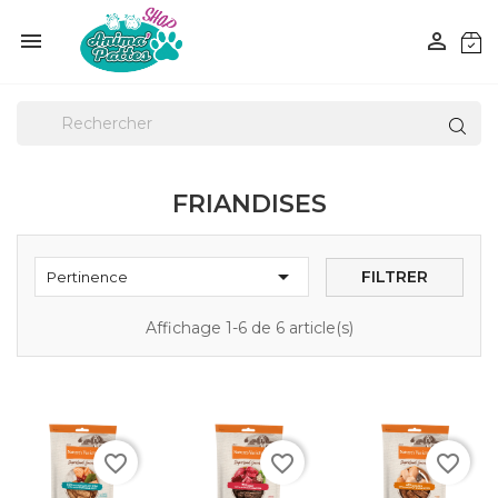


FRIANDISES

FILTRER
Pertinence
Affichage 1-6 de 6 article(s)
favorite_border
favorite_border
favorite_border