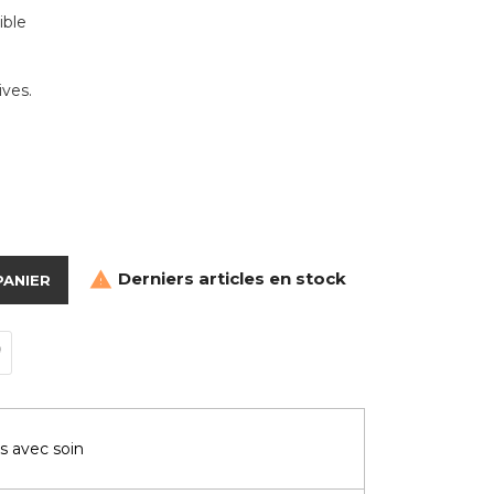
ible
ives.
Derniers articles en stock

PANIER
s avec soin